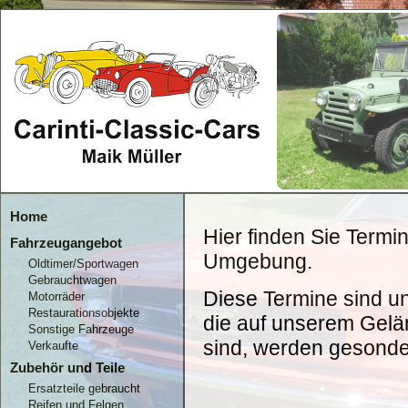
Home
Hier finden Sie Termi
Fahrzeugangebot
Umgebung.
Oldtimer/Sportwagen
Gebrauchtwagen
Diese Termine sind u
Motorräder
Restaurationsobjekte
die auf unserem Gelän
Sonstige Fahrzeuge
sind, werden gesonde
Verkaufte
Zubehör und Teile
Ersatzteile gebraucht
Reifen und Felgen